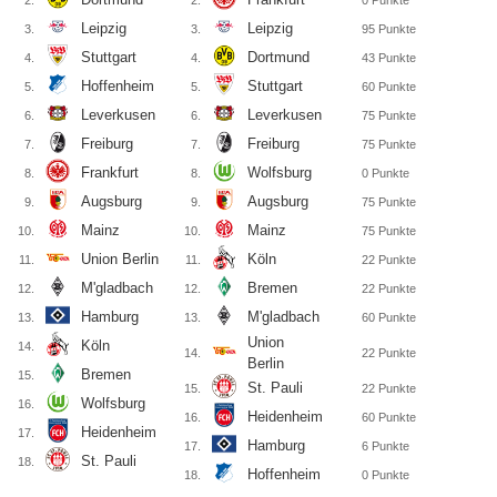
2.
2.
0
Punkte
Leipzig
Leipzig
3.
3.
95
Punkte
Stuttgart
Dortmund
4.
4.
43
Punkte
Hoffenheim
Stuttgart
5.
5.
60
Punkte
Leverkusen
Leverkusen
6.
6.
75
Punkte
Freiburg
Freiburg
7.
7.
75
Punkte
Frankfurt
Wolfsburg
8.
8.
0
Punkte
Augsburg
Augsburg
9.
9.
75
Punkte
Mainz
Mainz
10.
10.
75
Punkte
Union Berlin
Köln
11.
11.
22
Punkte
M'gladbach
Bremen
12.
12.
22
Punkte
Hamburg
M'gladbach
13.
13.
60
Punkte
Union
Köln
14.
14.
22
Punkte
Berlin
Bremen
15.
St. Pauli
15.
22
Punkte
Wolfsburg
16.
Heidenheim
16.
60
Punkte
Heidenheim
17.
Hamburg
17.
6
Punkte
St. Pauli
18.
Hoffenheim
18.
0
Punkte