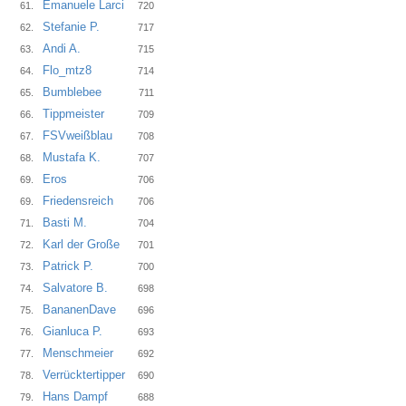
Emanuele Larci
61.
720
Stefanie P.
62.
717
Andi A.
63.
715
Flo_mtz8
64.
714
Bumblebee
65.
711
Tippmeister
66.
709
FSVweißblau
67.
708
Mustafa K.
68.
707
Eros
69.
706
Friedensreich
69.
706
Basti M.
71.
704
Karl der Große
72.
701
Patrick P.
73.
700
Salvatore B.
74.
698
BananenDave
75.
696
Gianluca P.
76.
693
Menschmeier
77.
692
Verrücktertipper
78.
690
Hans Dampf
79.
688