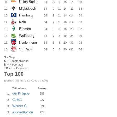
Union Berlin
11.
34
10
9
15
-14
39
M'gladbach
12.
34
9
11
14
-11
38
Hamburg
13.
34
9
11
14
-14
38
Köln
14.
34
7
11
16
-14
32
Bremen
15.
34
8
8
18
-23
32
Wolfsburg
16.
34
7
8
19
-24
29
Heidenheim
17.
34
6
8
20
-31
26
St. Pauli
18.
34
6
8
20
-31
26
S
= Sieg
U
= Unentschieden
N
= Niederlage
TD
= Tor Differenz
Top 100
(Letztes Update: 28.07.2026 04:00)
Teilnehmer
Punkte
der Knappe
1.
985
Coke1
2.
927
Werner G.
3.
924
AZ-Redaktion
3.
924