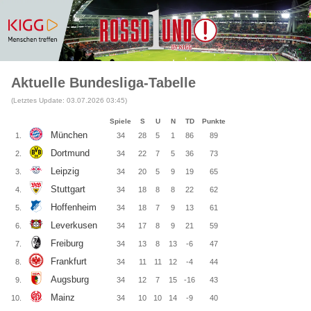
Aktuelle Bundesliga-Tabelle
(Letztes Update: 03.07.2026 03:45)
Spiele
S
U
N
TD
Punkte
München
1.
34
28
5
1
86
89
Dortmund
2.
34
22
7
5
36
73
Leipzig
3.
34
20
5
9
19
65
Stuttgart
4.
34
18
8
8
22
62
Hoffenheim
5.
34
18
7
9
13
61
Leverkusen
6.
34
17
8
9
21
59
Freiburg
7.
34
13
8
13
-6
47
Frankfurt
8.
34
11
11
12
-4
44
Augsburg
9.
34
12
7
15
-16
43
Mainz
10.
34
10
10
14
-9
40