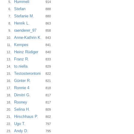
Hummeli
5.
914
Stefan
6.
888
Stefanie M.
7.
880
Henrik L.
8.
863
raenderer_97
9.
858
Anne-Kathrin K.
10.
843
Kempes
11.
841
Heinz Rüdiger
12.
840
Franz R.
13.
833
to.niella
14.
829
Testosterontoni
15.
822
Günter R.
16.
821
Ronnie 4
17.
818
Dimitri G.
18.
817
Rooney
18.
817
Selina H.
20.
809
Hirschhaus P.
21.
802
Ugo T.
22.
797
Andy D.
23.
795