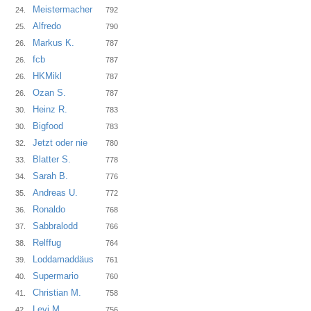
Meistermacher
24.
792
Alfredo
25.
790
Markus K.
26.
787
fcb
26.
787
HKMikl
26.
787
Ozan S.
26.
787
Heinz R.
30.
783
Bigfood
30.
783
Jetzt oder nie
32.
780
Blatter S.
33.
778
Sarah B.
34.
776
Andreas U.
35.
772
Ronaldo
36.
768
Sabbralodd
37.
766
Relffug
38.
764
Loddamaddäus
39.
761
Supermario
40.
760
Christian M.
41.
758
Levi M.
42.
756