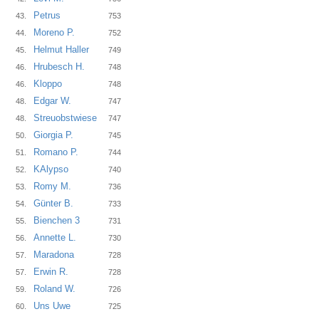
Petrus
43.
753
Moreno P.
44.
752
Helmut Haller
45.
749
Hrubesch H.
46.
748
Kloppo
46.
748
Edgar W.
48.
747
Streuobstwiese
48.
747
Giorgia P.
50.
745
Romano P.
51.
744
KAlypso
52.
740
Romy M.
53.
736
Günter B.
54.
733
Bienchen 3
55.
731
Annette L.
56.
730
Maradona
57.
728
Erwin R.
57.
728
Roland W.
59.
726
Uns Uwe
60.
725