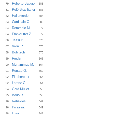
Roberto Baggio
79.
688
Pelé Brasilianer
81.
687
Hallervorder
82.
684
Cardinale C.
83.
682
Remmele M.
84.
677
Frankfurter Z.
84.
677
Jessi P.
86.
676
Vroni P.
87.
675
Bobitsch
88.
670
Rindsi
89.
668
Muhammad M.
90.
664
Renate G.
91.
662
Fischereiter
92.
654
Lorenz G.
92.
654
Gerd Müller
94.
653
Bodo R.
95.
650
Rehakles
96.
649
Picassa.
96.
649
Luigi
98.
648