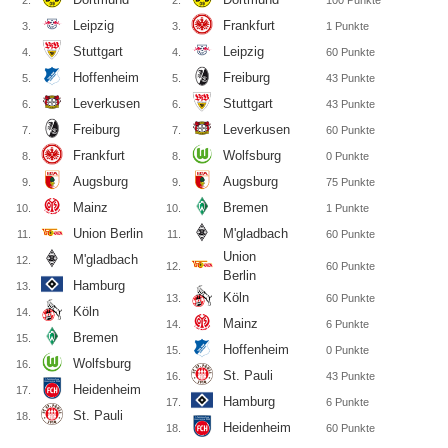
2.
2.
100
Punkte
Leipzig
Frankfurt
3.
3.
1
Punkte
Stuttgart
Leipzig
4.
4.
60
Punkte
Hoffenheim
Freiburg
5.
5.
43
Punkte
Leverkusen
Stuttgart
6.
6.
43
Punkte
Freiburg
Leverkusen
7.
7.
60
Punkte
Frankfurt
Wolfsburg
8.
8.
0
Punkte
Augsburg
Augsburg
9.
9.
75
Punkte
Mainz
Bremen
10.
10.
1
Punkte
Union Berlin
M'gladbach
11.
11.
60
Punkte
Union
M'gladbach
12.
12.
60
Punkte
Berlin
Hamburg
13.
Köln
13.
60
Punkte
Köln
14.
Mainz
14.
6
Punkte
Bremen
15.
Hoffenheim
15.
0
Punkte
Wolfsburg
16.
St. Pauli
16.
43
Punkte
Heidenheim
17.
Hamburg
17.
6
Punkte
St. Pauli
18.
Heidenheim
18.
60
Punkte