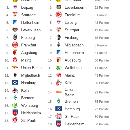
2.
2.
100
Punkte
Leipzig
Leverkusen
3.
3.
22
Punkte
Stuttgart
Frankfurt
4.
4.
6
Punkte
Hoffenheim
Leipzig
5.
5.
43
Punkte
Leverkusen
Stuttgart
6.
6.
43
Punkte
Freiburg
Freiburg
7.
7.
75
Punkte
Frankfurt
M'gladbach
8.
8.
6
Punkte
Augsburg
Hoffenheim
9.
9.
6
Punkte
Mainz
Augsburg
10.
10.
60
Punkte
Union Berlin
Wolfsburg
11.
11.
1
Punkte
M'gladbach
Mainz
12.
12.
43
Punkte
Hamburg
Köln
13.
13.
60
Punkte
Union
Köln
14.
14.
22
Punkte
Berlin
Bremen
15.
Bremen
15.
75
Punkte
Wolfsburg
16.
Hamburg
16.
22
Punkte
Heidenheim
17.
St. Pauli
17.
60
Punkte
St. Pauli
18.
Heidenheim
18.
60
Punkte