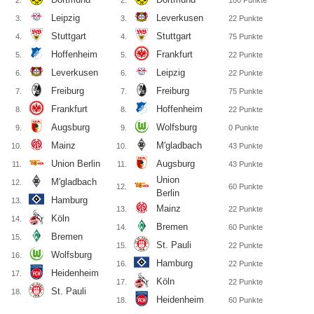
2.
2.
100
Punkte
Leipzig
Leverkusen
3.
3.
22
Punkte
Stuttgart
Stuttgart
4.
4.
75
Punkte
Hoffenheim
Frankfurt
5.
5.
22
Punkte
Leverkusen
Leipzig
6.
6.
22
Punkte
Freiburg
Freiburg
7.
7.
75
Punkte
Frankfurt
Hoffenheim
8.
8.
22
Punkte
Augsburg
Wolfsburg
9.
9.
0
Punkte
Mainz
M'gladbach
10.
10.
43
Punkte
Union Berlin
Augsburg
11.
11.
43
Punkte
Union
M'gladbach
12.
12.
60
Punkte
Berlin
Hamburg
13.
Mainz
13.
22
Punkte
Köln
14.
Bremen
14.
60
Punkte
Bremen
15.
St. Pauli
15.
22
Punkte
Wolfsburg
16.
Hamburg
16.
22
Punkte
Heidenheim
17.
Köln
17.
22
Punkte
St. Pauli
18.
Heidenheim
18.
60
Punkte