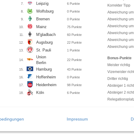
Leipzig
7.
6
Punkte
Korrekter Tipp
Wolfsburg
8.
0
Punkte
Abweichung um 
Bremen
Abweichung um 
9.
0
Punkte
Abweichung um 
Mainz
10.
75
Punkte
Abweichung um 
M'gladbach
11.
60
Punkte
Abweichung um 
Augsburg
12.
22
Punkte
Abweichung um 
St. Pauli
13.
1
Punkte
Union
Bonus-Punkte
14.
22
Punkte
Berlin
Meister richtig
Hamburg
15.
43
Punkte
Vizemeister rich
Hoffenheim
16.
0
Punkte
Dritter richtig
Heidenheim
17.
98
Punkte
Absteiger 1 richt
Köln
Absteiger 2 richt
18.
6
Punkte
Relegationsplatz 
bedingungen
Impressum
D