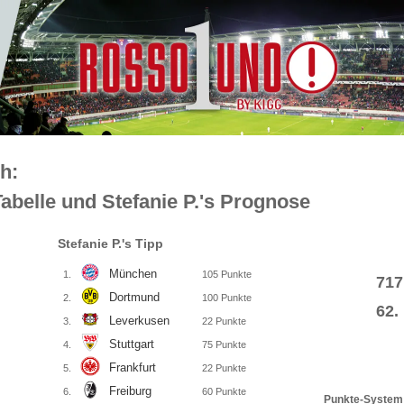
h:
Tabelle und Stefanie P.'s Prognose
Stefanie P.'s Tipp
München
1.
105
Punkte
71
Dortmund
2.
100
Punkte
62.
Leverkusen
3.
22
Punkte
Stuttgart
4.
75
Punkte
Frankfurt
5.
22
Punkte
Freiburg
6.
60
Punkte
Punkte-System