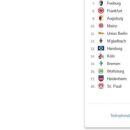
Freiburg
7.
Frankfurt
8.
Augsburg
9.
Mainz
10.
Union Berlin
11.
M'gladbach
12.
Hamburg
13.
Köln
14.
Bremen
15.
Wolfsburg
16.
Heidenheim
17.
St. Pauli
18.
Teilnahme