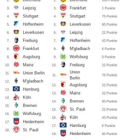
2.
2.
100
Punkte
Leipzig
Frankfurt
3.
3.
1
Punkte
Stuttgart
Stuttgart
4.
4.
75
Punkte
Hoffenheim
Leverkusen
5.
5.
60
Punkte
Leverkusen
Leipzig
6.
6.
22
Punkte
Freiburg
Hoffenheim
7.
7.
43
Punkte
Frankfurt
M'gladbach
8.
8.
6
Punkte
Augsburg
Wolfsburg
9.
9.
0
Punkte
Mainz
Freiburg
10.
10.
22
Punkte
Union
Union Berlin
11.
11.
75
Punkte
Berlin
M'gladbach
12.
Augsburg
12.
22
Punkte
Hamburg
13.
Mainz
13.
22
Punkte
Köln
14.
Bremen
14.
60
Punkte
Bremen
15.
St. Pauli
15.
22
Punkte
Wolfsburg
16.
Köln
16.
43
Punkte
Heidenheim
17.
Hamburg
17.
6
Punkte
St. Pauli
18.
Heidenheim
18.
60
Punkte