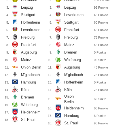
2.
2.
100
Punkte
Leipzig
Leipzig
3.
3.
95
Punkte
Stuttgart
Leverkusen
4.
4.
43
Punkte
Hoffenheim
Stuttgart
5.
5.
60
Punkte
Leverkusen
Frankfurt
6.
6.
43
Punkte
Freiburg
Freiburg
7.
7.
75
Punkte
Frankfurt
Mainz
8.
8.
43
Punkte
Augsburg
Bremen
9.
9.
0
Punkte
Mainz
Wolfsburg
10.
10.
0
Punkte
Union Berlin
Augsburg
11.
11.
43
Punkte
M'gladbach
M'gladbach
12.
12.
75
Punkte
Hamburg
Hoffenheim
13.
13.
0
Punkte
Köln
Köln
14.
14.
75
Punkte
Union
Bremen
15.
15.
6
Punkte
Berlin
Wolfsburg
16.
Heidenheim
16.
60
Punkte
Heidenheim
17.
Hamburg
17.
6
Punkte
St. Pauli
18.
St. Pauli
18.
95
Punkte